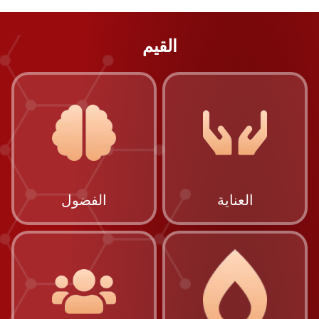
القيم
العناية
الفضول