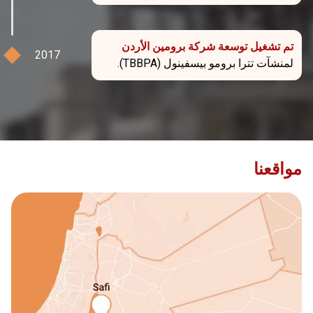
تم تشغيل توسعة شركة برومين الأردن
لمنشآت تترا برومو بيسفينول (TBBPA).
مواقعنا